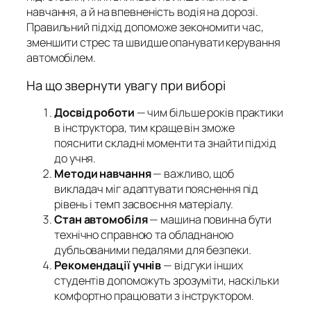
навчання, а й на впевненість водія на дорозі.
Правильний підхід допоможе зекономити час,
зменшити стрес та швидше опанувати керування
автомобілем.
На що звернути увагу при виборі
Досвід роботи
— чим більше років практики
в інструктора, тим краще він зможе
пояснити складні моменти та знайти підхід
до учня.
Методи навчання
— важливо, щоб
викладач міг адаптувати пояснення під
рівень і темп засвоєння матеріалу.
Стан автомобіля
— машина повинна бути
технічно справною та обладнаною
дубльованими педалями для безпеки.
Рекомендації учнів
— відгуки інших
студентів допоможуть зрозуміти, наскільки
комфортно працювати з інструктором.