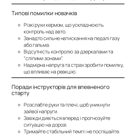
Типові помилки новачків
Різкі рухи кермом, що ускладнюють
контроль над авто.
Занадто сильне натискання на педалі газу
або гальма.
Відсутність контролю за дзеркалами та
“сліпими зонами”.
Надмірна напруга та страх зробити помилку,
що впливає на реакцію.
Поради інструкторів для впевненого
старту
Розслабте руки та плечі, щоб уникнути
зайвої напруги.
Завжди дивіться вперед і прогнозуйте
ситуацію на дорозі.
Тримайте стабільний темп і не поспішайте.