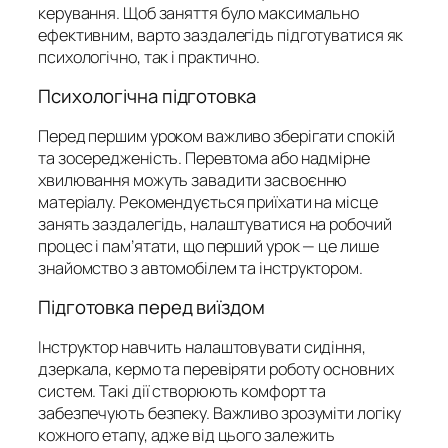
керування. Щоб заняття було максимально
ефективним, варто заздалегідь підготуватися як
психологічно, так і практично.
Психологічна підготовка
Перед першим уроком важливо зберігати спокій
та зосередженість. Перевтома або надмірне
хвилювання можуть завадити засвоєнню
матеріалу. Рекомендується приїхати на місце
занять заздалегідь, налаштуватися на робочий
процес і пам’ятати, що перший урок — це лише
знайомство з автомобілем та інструктором.
Підготовка перед виїздом
Інструктор навчить налаштовувати сидіння,
дзеркала, кермо та перевіряти роботу основних
систем. Такі дії створюють комфорт та
забезпечують безпеку. Важливо зрозуміти логіку
кожного етапу, адже від цього залежить