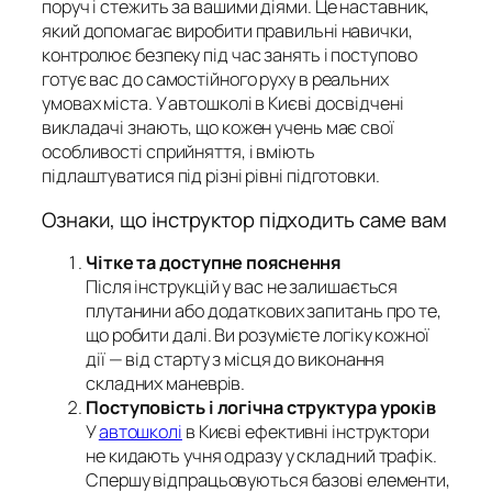
поруч і стежить за вашими діями. Це наставник,
який допомагає виробити правильні навички,
контролює безпеку під час занять і поступово
готує вас до самостійного руху в реальних
умовах міста. У автошколі в Києві досвідчені
викладачі знають, що кожен учень має свої
особливості сприйняття, і вміють
підлаштуватися під різні рівні підготовки.
Ознаки, що інструктор підходить саме вам
Чітке та доступне пояснення
Після інструкцій у вас не залишається
плутанини або додаткових запитань про те,
що робити далі. Ви розумієте логіку кожної
дії — від старту з місця до виконання
складних маневрів.
Поступовість і логічна структура уроків
У
автошколі
в Києві ефективні інструктори
не кидають учня одразу у складний трафік.
Спершу відпрацьовуються базові елементи,