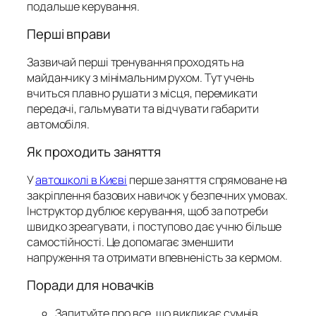
подальше керування.
Перші вправи
Зазвичай перші тренування проходять на
майданчику з мінімальним рухом. Тут учень
вчиться плавно рушати з місця, перемикати
передачі, гальмувати та відчувати габарити
автомобіля.
Як проходить заняття
У
автошколі в Києві
перше заняття спрямоване на
закріплення базових навичок у безпечних умовах.
Інструктор дублює керування, щоб за потреби
швидко зреагувати, і поступово дає учню більше
самостійності. Це допомагає зменшити
напруження та отримати впевненість за кермом.
Поради для новачків
Запитуйте про все, що викликає сумнів.