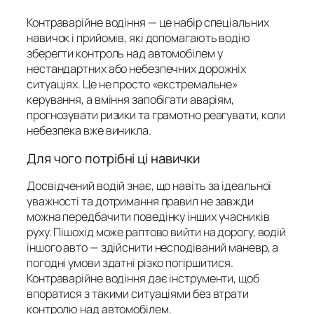
Контраварійне водіння — це набір спеціальних
навичок і прийомів, які допомагають водію
зберегти контроль над автомобілем у
нестандартних або небезпечних дорожніх
ситуаціях. Це не просто «екстремальне»
керування, а вміння запобігати аваріям,
прогнозувати ризики та грамотно реагувати, коли
небезпека вже виникла.
Для чого потрібні ці навички
Досвідчений водій знає, що навіть за ідеальної
уважності та дотримання правил не завжди
можна передбачити поведінку інших учасників
руху. Пішохід може раптово вийти на дорогу, водій
іншого авто — здійснити несподіваний маневр, а
погодні умови здатні різко погіршитися.
Контраварійне водіння дає інструменти, щоб
впоратися з такими ситуаціями без втрати
контролю над автомобілем.