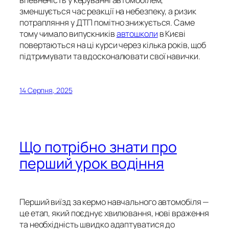
зменшується час реакції на небезпеку, а ризик
потрапляння у ДТП помітно знижується. Саме
тому чимало випускників
автошколи
в Києві
повертаються на ці курси через кілька років, щоб
підтримувати та вдосконалювати свої навички.
14 Серпня, 2025
Що потрібно знати про
перший урок водіння
Перший виїзд за кермо навчального автомобіля —
це етап, який поєднує хвилювання, нові враження
та необхідність швидко адаптуватися до