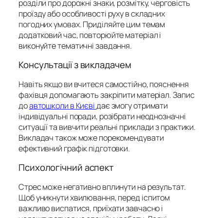
розділи про дорожні знаки, розмітку, черговість
проїзду або особливості руху в складних
погодних умовах. Приділяйте цим темам
додатковий час, повторюйте матеріал і
виконуйте тематичні завдання.
Консультації з викладачем
Навіть якщо ви вчитеся самостійно, пояснення
фахівця допомагають закріпити матеріал. Запис
до
автошколи в Києві
дає змогу отримати
індивідуальні поради, розібрати неоднозначні
ситуації та вивчити реальні приклади з практики.
Викладач також може порекомендувати
ефективний графік підготовки.
Психологічний аспект
Стрес може негативно вплинути на результат.
Щоб уникнути хвилювання, перед іспитом
важливо виспатися, приїхати завчасно і