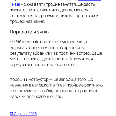
Києві
можна взяти пробне заняття. Це дасть
змогу оцінити стиль викладання, манеру
спілкування та зрозуміти, чи комфортно вам у
процесі навчання.
Порада для учнів
Не бійтеся змінювати інструктора, якщо
відчуваєте, що навчання не приносить
результату або викликає постійний стрес. Ваша
мета — не лише здати іспити, а й навчитися
кермувати впевнено та безпечно.
Хороший інструктор — це запорука того, що
навчання в автошколі в Києві пройде ефективно,
а ви отримаєте необхідні знання та практичні
навички для безпечної їзди.
13 Серпня, 2025