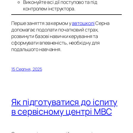
Виконуйте всі дії поступово та під
контролем інструктора.
Перше заняття за кермом у
автошколі
Серна
допомагає подолати початковий страх,
розвинути базові навички керування та
сформувати впевненість, необхідну для
подальшого навчання.
15 Серпня, 2025
Як підготуватися до іспиту
в сервісному центрі МВС