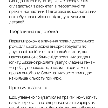
Складання іспиту на водійське посвідчення
складається з двох етапів: теоретичної та
практичної частини. Підготовка до кожного з них
потребує планомірного підходу та уваги до
деталей.
Теоретична підготовка
Першим кроком є вивчення правил дорожнього
руху. Для цього можна використовувати як
друковані посібники, так і онлайн-тести, що
максимально наближені до реальних завдань
іспиту. Бажано приділяти увагу складним темам
— проїзду перехресть, знакам пріоритету та
правилам обгону. Саме на них часто припадає
найбільша кількість помилок.
Практичні заняття
Щоб упевнено почуватися на практичному іспиті,
важливо регулярно відпрацьовувати маршрути,
схожі на ті, що можуть бути під час випробування.