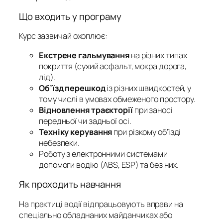
Що входить у програму
Курс зазвичай охоплює:
Екстрене гальмування
на різних типах
покриття (сухий асфальт, мокра дорога,
лід).
Об’їзд перешкод
із різних швидкостей, у
тому числі в умовах обмеженого простору.
Відновлення траєкторії
при заносі
передньої чи задньої осі.
Техніку керування
при різкому об’їзді
небезпеки.
Роботу з електронними системами
допомоги водію (ABS, ESP) та без них.
Як проходить навчання
На практиці водії відпрацьовують вправи на
спеціально обладнаних майданчиках або